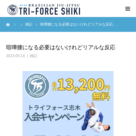
ーム
雑記
喧嘩腰になる必要はないけれどリアルな反応…
ABOUT
入会案内
喧嘩腰になる必要はないけれどリアルな反応
2023.05.14
雑記
タイムテーブル
BLOG
アクセス
English