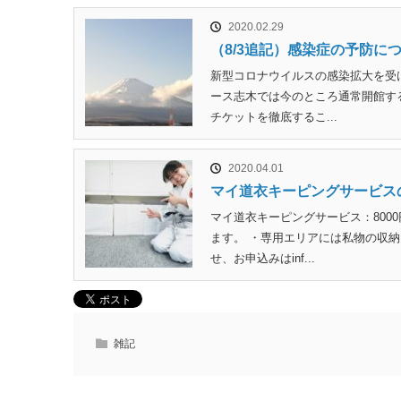
2020.02.29
（8/3追記）感染症の予防に
新型コロナウイルスの感染拡大を受
ース志木では今のところ通常開館す
チケットを徹底するこ...
2020.04.01
マイ道衣キーピングサービス
マイ道衣キーピングサービス：800
ます。 ・専用エリアには私物の収納
せ、お申込みはinf...
雑記