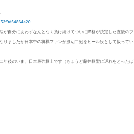
。
bb753f9d64864a20
法が自分にあわずなんとなく負け続けてついに降格が決定した直後のブ
なりましたが日本中の将棋ファンが渡辺二冠をヒール役として扱ってい
二年後のいま、日本最強棋士です（ちょうど藤井棋聖に遅れをとったば