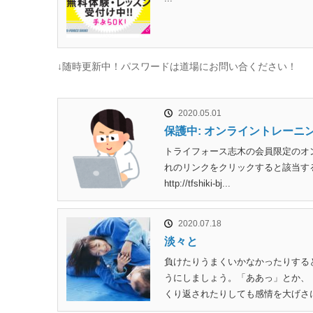
↓随時更新中！パスワードは道場にお問い合ください！
2020.05.01
保護中: オンライントレーニ
トライフォース志木の会員限定のオ
れのリンクをクリックすると該当す
http://tfshiki-bj...
2020.07.18
淡々と
負けたりうまくいかなかったりする
うにしましょう。「ああっ」とか、
くり返されたりしても感情を大げさに.