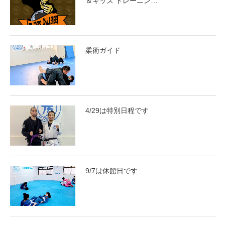
＆キッズ トレーニン…
柔術ガイド
4/29は特別日程です
9/7は休館日です