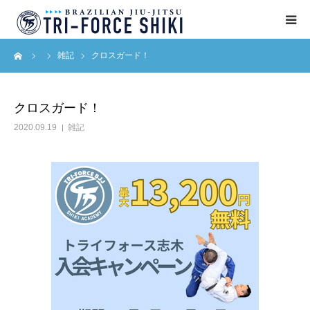
ーム
雑記
クロスガード！
ABOUT
入会案内
クロスガード！
2020.09.19
雑記
タイムテーブル
BLOG
アクセス
English