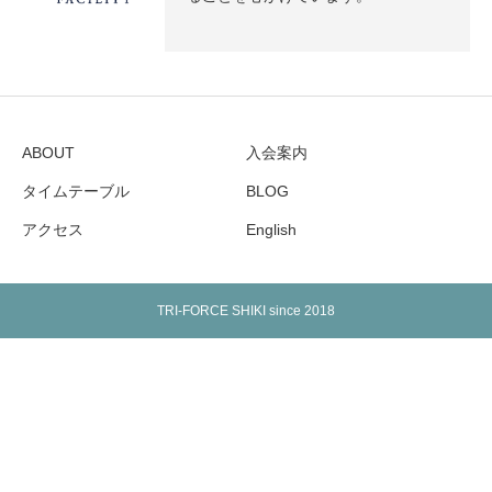
ABOUT
入会案内
タイムテーブル
BLOG
アクセス
English
TRI-FORCE SHIKI since 2018
Warning
: Undefined array key "show_google_top" in
/home/tfshiki/tfshiki-bjj.com/public_html/wp-
content/themes/birth_tcd057/footer.php
on line
168
Warning
: Undefined array key "show_google_btm" in