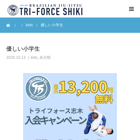
ーム
kids
優しい小学生
ABOUT
入会案内
優しい小学生
2020.10.13
kids
,
未分類
タイムテーブル
BLOG
アクセス
English