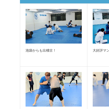
池袋からも出稽古！
大好評マ