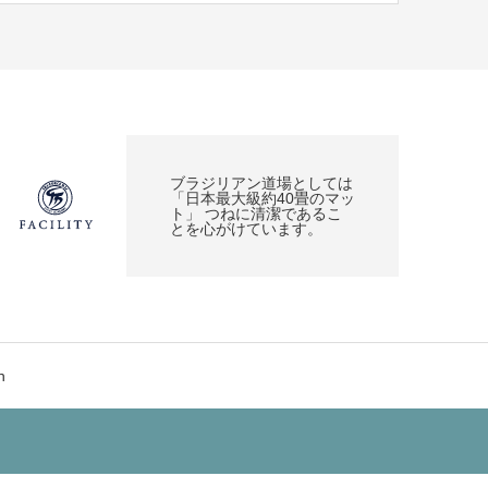
ブラジリアン道場としては
「日本最大級約40畳のマッ
ト」 つねに清潔であるこ
とを心がけています。
h