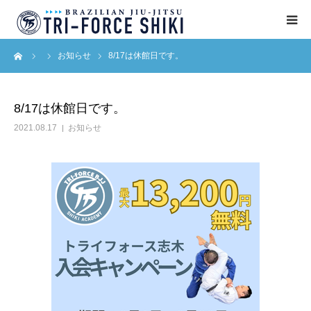
ーム
お知らせ
8/17は休館日です。
ABOUT
入会案内
8/17は休館日です。
2021.08.17
お知らせ
タイムテーブル
BLOG
アクセス
English