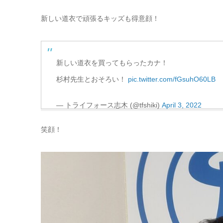
新しい道衣で頑張るキッズも得意顔！
新しい道衣を買ってもらったカナ！
杉村先生とおそろい！
pic.twitter.com/fGsuhO60LB
— トライフォース志木 (@tfshiki)
April 3, 2022
笑顔！