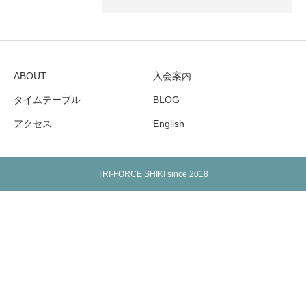
ABOUT
入会案内
タイムテーブル
BLOG
アクセス
English
TRI-FORCE SHIKI since 2018
Warning
: Undefined array key "show_google_top" in
/home/tfshiki/tfshiki-bjj.com/public_html/wp-
content/themes/birth_tcd057/footer.php
on line
168
Warning
: Undefined array key "show_google_btm" in
/home/tfshiki/tfshiki-bjj.com/public_html/wp-
content/themes/birth_tcd057/footer.php
on line
168