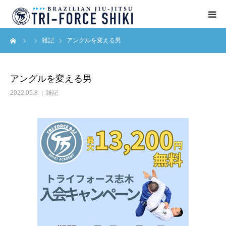
ーム
雑記
アングルを変える男
ABOUT
入会案内
アングルを変える男
2022.05.8
雑記
タイムテーブル
BLOG
アクセス
English