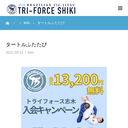
ーム
kids
タートルふたたび
ABOUT
入会案内
タートルふたたび
2022.09.11
kids
タイムテーブル
BLOG
アクセス
English