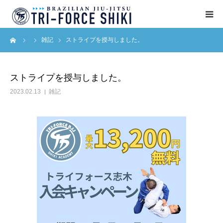
ーム
雑記
ストライプを授与しました。
ABOUT
入会案内
ストライプを授与しました。
2023.02.13
雑記
タイムテーブル
BLOG
アクセス
English