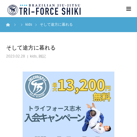
ーム
kids
そして途方に暮れる
ABOUT
入会案内
そして途方に暮れる
2023.02.28
kids
,
雑記
タイムテーブル
BLOG
アクセス
English