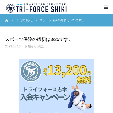
ーム
お知らせ
スポーツ保険の締切は3/25です。
ABOUT
入会案内
スポーツ保険の締切は3/25です。
2023.03.13
お知らせ
,
雑記
タイムテーブル
BLOG
アクセス
English