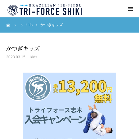
ーム
kids
かつぎキッズ
ABOUT
入会案内
かつぎキッズ
2023.03.15
kids
タイムテーブル
BLOG
アクセス
English