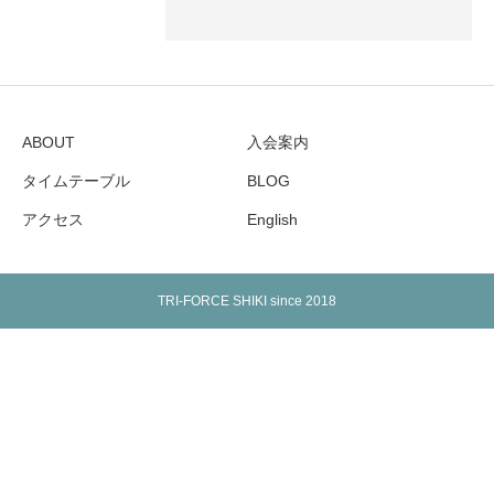
ABOUT
入会案内
タイムテーブル
BLOG
アクセス
English
TRI-FORCE SHIKI since 2018
Warning
: Undefined array key "show_google_top" in
/home/tfshiki/tfshiki-bjj.com/public_html/wp-
content/themes/birth_tcd057/footer.php
on line
168
Warning
: Undefined array key "show_google_btm" in
/home/tfshiki/tfshiki-bjj.com/public_html/wp-