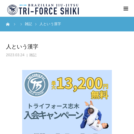
ーム
雑記
人という漢字
ABOUT
入会案内
人という漢字
2023.03.24
雑記
タイムテーブル
BLOG
アクセス
English