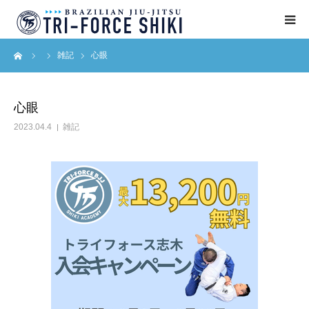
ーム
雑記
心眼
ABOUT
入会案内
心眼
2023.04.4
雑記
タイムテーブル
BLOG
アクセス
English