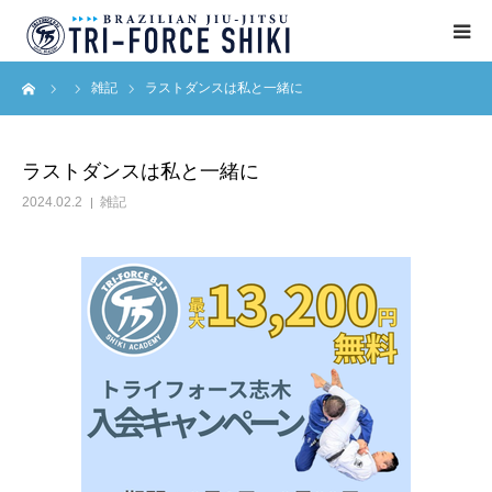
ーム
雑記
ラストダンスは私と一緒に
ABOUT
入会案内
ラストダンスは私と一緒に
2024.02.2
雑記
タイムテーブル
BLOG
アクセス
English