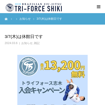
ーム
お知らせ
3/7(木)は休館日です
ABOUT
入会案内
3/7(木)は休館日です
2024.03.6
お知らせ
,
雑記
タイムテーブル
BLOG
アクセス
English