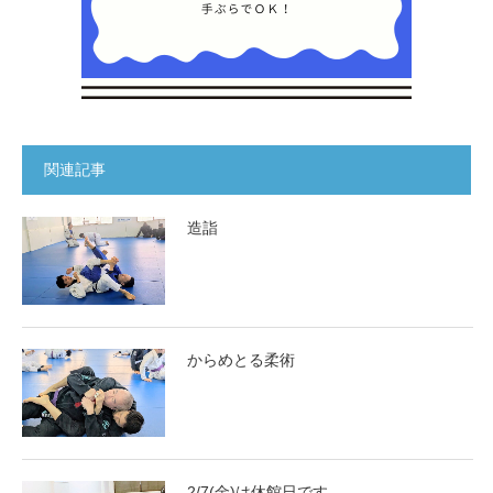
関連記事
造詣
からめとる柔術
2/7(金)は休館日です。