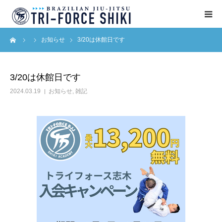
ーム
お知らせ
3/20は休館日です
ABOUT
入会案内
3/20は休館日です
2024.03.19
お知らせ
,
雑記
タイムテーブル
BLOG
アクセス
English