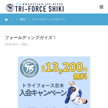
ーム
雑記
フォールディングガイズ！
ABOUT
入会案内
フォールディングガイズ！
2024.05.5
雑記
タイムテーブル
BLOG
アクセス
English