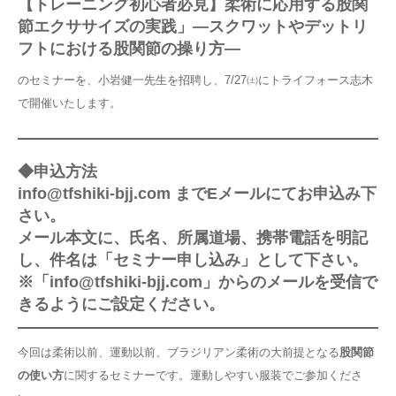
【トレーニング初心者必見】柔術に応用する股関
節エクササイズの実践」―スクワットやデットリ
フトにおける股関節の操り方―
のセミナーを、小岩健一先生を招聘し、7/27㈯にトライフォース志木
で開催いたします。
◆申込方法
info@tfshiki-bjj.com までEメールにてお申込み下
さい。
メール本文に、氏名、所属道場、携帯電話を明記
し、件名は「セミナー申し込み」として下さい。
※「info@tfshiki-bjj.com」からのメールを受信で
きるようにご設定ください。
今回は柔術以前、運動以前、ブラジリアン柔術の大前提となる
股関節
の使い方
に関するセミナーです。運動しやすい服装でご参加くださ