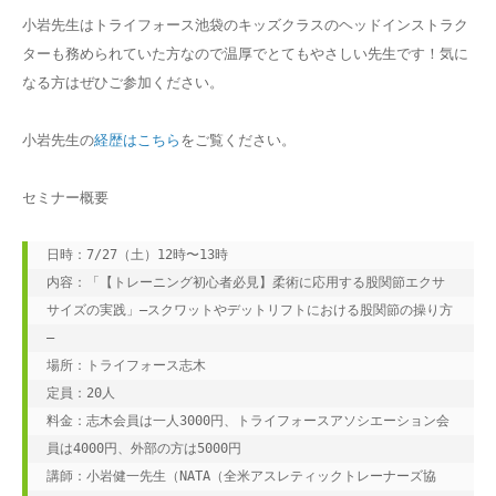
小岩先生はトライフォース池袋のキッズクラスのヘッドインストラク
ターも務められていた方なので温厚でとてもやさしい先生です！気に
なる方はぜひご参加ください。
小岩先生の
経歴はこちら
をご覧ください。
セミナー概要
日時：7/27（土）12時〜13時
内容：「【トレーニング初心者必見】柔術に応用する股関節エクサ
サイズの実践」―スクワットやデットリフトにおける股関節の操り方
―
場所：トライフォース志木
定員：20人
料金：志木会員は一人3000円、トライフォースアソシエーション会
員は4000円、外部の方は5000円
講師：小岩健一先生（NATA（全米アスレティックトレーナーズ協