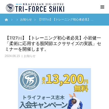
ーム
お知らせ
【7/27㈯】【トレーニング初心者必見】…
ABOUT
入会案内
【7/27㈯】【トレーニング初心者必見】小岩健一
「柔術に応用する股関節エクササイズの実践」セ
タイムテーブル
ミナーを開催します。
2024.06.15
お知らせ
BLOG
アクセス
English