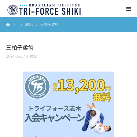
ーム
雑記
三拍子柔術
ABOUT
入会案内
三拍子柔術
2024.06.17
雑記
タイムテーブル
BLOG
アクセス
English