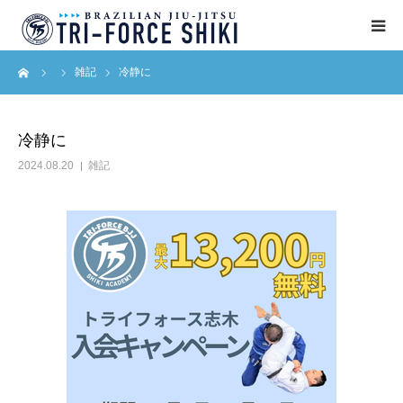
ーム
雑記
冷静に
ABOUT
入会案内
冷静に
2024.08.20
雑記
タイムテーブル
BLOG
アクセス
English