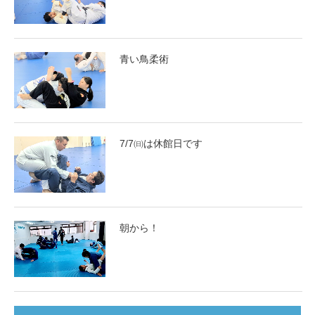
青い鳥柔術
7/7㈰は休館日です
朝から！