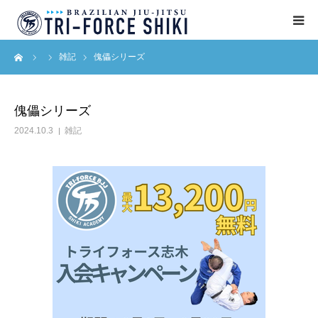
ーム
雑記
傀儡シリーズ
ABOUT
入会案内
傀儡シリーズ
2024.10.3
雑記
タイムテーブル
BLOG
アクセス
English