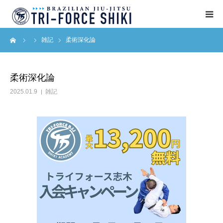
ーム
雑記
柔術深化論
ABOUT
入会案内
柔術深化論
2025.01.9
雑記
タイムテーブル
BLOG
アクセス
English