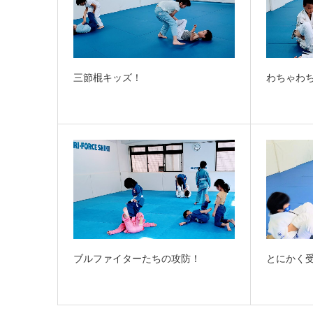
三節棍キッズ！
わちゃわ
ブルファイターたちの攻防！
とにかく