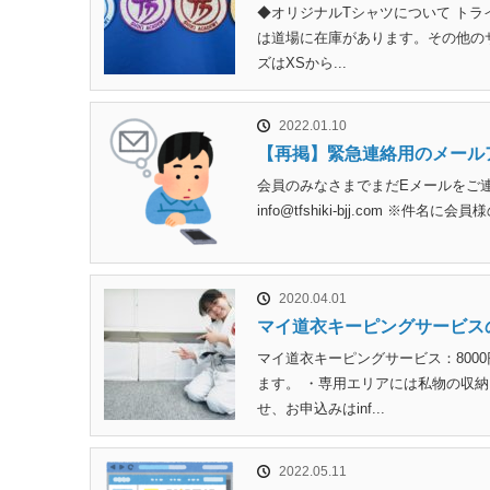
◆オリジナルTシャツについて トラ
は道場に在庫があります。その他のサ
ズはXSから...
2022.01.10
【再掲】緊急連絡用のメール
会員のみなさまでまだEメールをご
info@tfshiki-bjj.com 
2020.04.01
マイ道衣キーピングサービス
マイ道衣キーピングサービス：800
ます。 ・専用エリアには私物の収納
せ、お申込みはinf...
2022.05.11