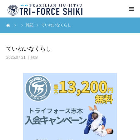
ーム
雑記
ていねいなくらし
ABOUT
入会案内
ていねいなくらし
2025.07.21
雑記
タイムテーブル
BLOG
アクセス
English