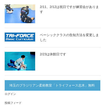
2/11、2/12は祝日ですが練習会がありま
す
ベーシッククラスの告知方法を変更しま
した
2/23は休館日です
埼玉のブラジリアン柔術教室「トライフォース志木」無料
ログイン
体験実施中！
投稿フィード