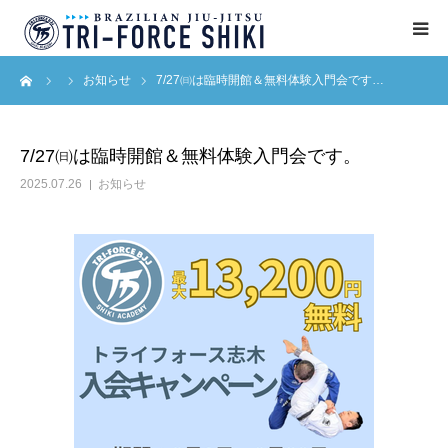
ーム
お知らせ
7/27㈰は臨時開館＆無料体験入門会です…
ABOUT
入会案内
7/27㈰は臨時開館＆無料体験入門会です。
2025.07.26
お知らせ
タイムテーブル
BLOG
アクセス
English