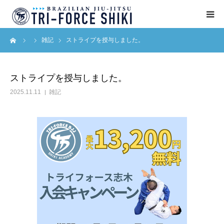
ーム
雑記
ストライプを授与しました。
ABOUT
入会案内
ストライプを授与しました。
2025.11.11
雑記
タイムテーブル
BLOG
アクセス
English