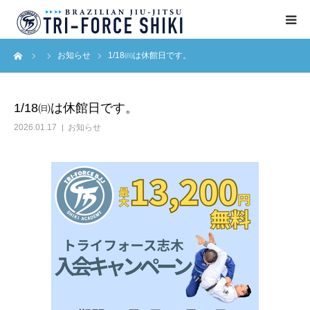
ーム
お知らせ
1/18㈰は休館日です。
ABOUT
入会案内
1/18㈰は休館日です。
2026.01.17
お知らせ
タイムテーブル
BLOG
アクセス
English