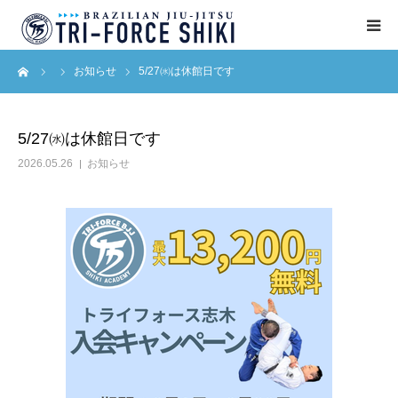
ーム
お知らせ
5/27㈬は休館日です
ABOUT
入会案内
5/27㈬は休館日です
2026.05.26
お知らせ
タイムテーブル
BLOG
アクセス
English