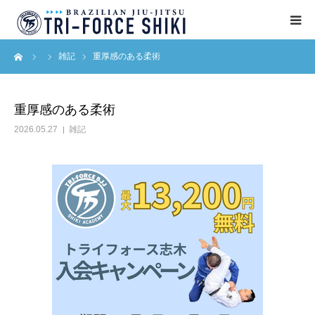
ーム
雑記
重厚感のある柔術
ABOUT
入会案内
重厚感のある柔術
2026.05.27
雑記
タイムテーブル
BLOG
アクセス
English