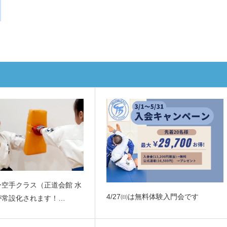
ー空手クラス（正道会館 水
4/27㈰は無料体験入門会です
が常設化されます！…