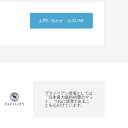
お問い合わせ・公式LINE
ブラジリアン道場としては
「日本最大級約40畳のマッ
ト」 つねに清潔であるこ
とを心がけています。