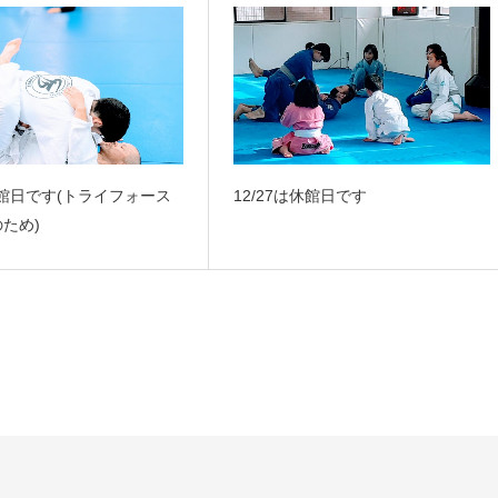
休館日です(トライフォース
12/27は休館日です
ため)