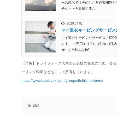
ース志木では今のところ通常開館す
チケットを徹底するこ...
2020.04.01
マイ道衣キーピングサービス
マイ道衣キーピングサービス：800
ます。 ・専用エリアには私物の収納
せ、お申込みはinf...
【再掲】トライフォース志木の会員様の交流のため、会員様
ーリング動画などもここで共有しています。
https://www.facebook.com/groups/tfshikimenbers/
雑記