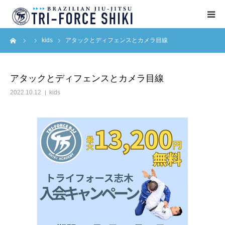
ーム
kids
アタックとディフェンスとカメラ目線
ABOUT
入会案内
アタックとディフェンスとカメラ目線
2022.10.12
kids
タイムテーブル
BLOG
アクセス
English