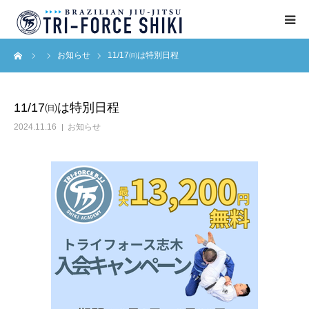
ーム
お知らせ
11/17㈰は特別日程
ABOUT
入会案内
11/17㈰は特別日程
2024.11.16
お知らせ
タイムテーブル
BLOG
アクセス
English