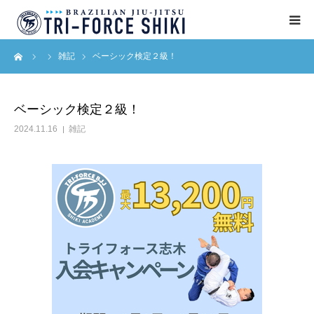
ーム
雑記
ベーシック検定２級！
ABOUT
入会案内
ベーシック検定２級！
2024.11.16
雑記
タイムテーブル
BLOG
アクセス
English