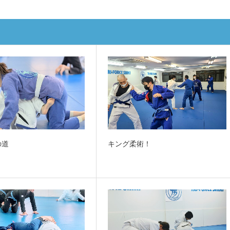
の道
キング柔術！