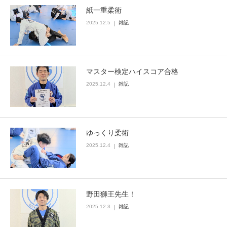
紙一重柔術
2025.12.5
雑記
マスター検定ハイスコア合格
2025.12.4
雑記
ゆっくり柔術
2025.12.4
雑記
野田獅王先生！
2025.12.3
雑記