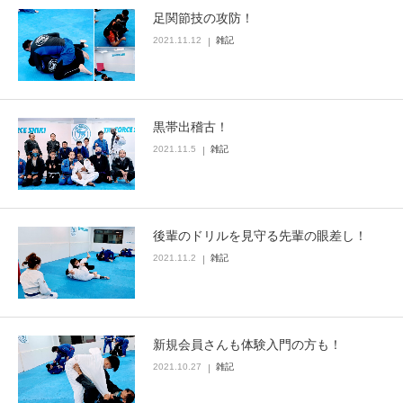
足関節技の攻防！
2021.11.12
雑記
黒帯出稽古！
2021.11.5
雑記
後輩のドリルを見守る先輩の眼差し！
2021.11.2
雑記
新規会員さんも体験入門の方も！
2021.10.27
雑記