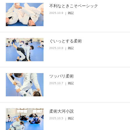
不利なときこそベーシック
2025.10.9
雑記
ぐいっとする柔術
2025.10.8
雑記
ツッパリ柔術
2025.10.7
雑記
柔術大河小説
2025.10.5
雑記