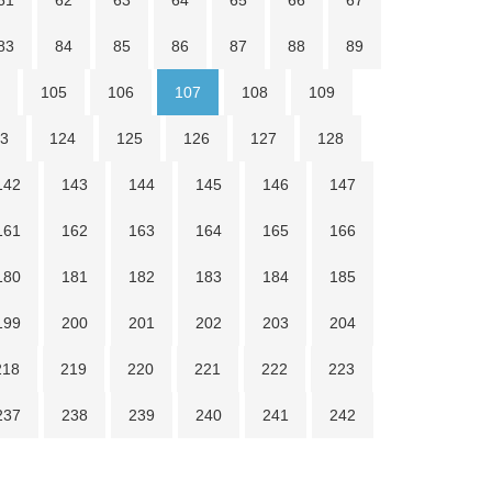
61
62
63
64
65
66
67
83
84
85
86
87
88
89
105
106
107
108
109
3
124
125
126
127
128
142
143
144
145
146
147
161
162
163
164
165
166
180
181
182
183
184
185
199
200
201
202
203
204
218
219
220
221
222
223
237
238
239
240
241
242