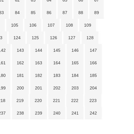
61
62
63
64
65
66
67
83
84
85
86
87
88
89
105
106
107
108
109
3
124
125
126
127
128
142
143
144
145
146
147
161
162
163
164
165
166
180
181
182
183
184
185
199
200
201
202
203
204
218
219
220
221
222
223
237
238
239
240
241
242