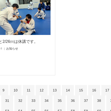
㈯と2/26㈰は休講です。
24
お知らせ
9
10
11
12
13
14
15
16
17
31
32
33
34
35
36
37
38