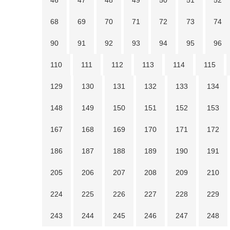
46
47
48
49
50
51
52
68
69
70
71
72
73
74
90
91
92
93
94
95
96
110
111
112
113
114
115
129
130
131
132
133
134
148
149
150
151
152
153
167
168
169
170
171
172
186
187
188
189
190
191
205
206
207
208
209
210
224
225
226
227
228
229
243
244
245
246
247
248