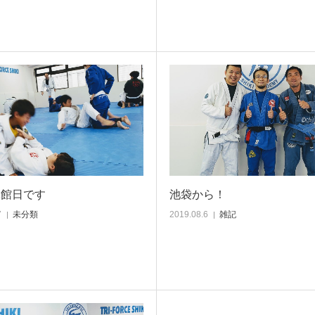
休館日です
池袋から！
7
未分類
2019.08.6
雑記