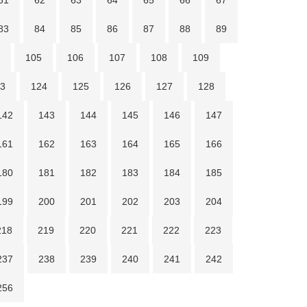
61
62
63
64
65
66
67
83
84
85
86
87
88
89
105
106
107
108
109
3
124
125
126
127
128
142
143
144
145
146
147
161
162
163
164
165
166
180
181
182
183
184
185
199
200
201
202
203
204
218
219
220
221
222
223
237
238
239
240
241
242
256