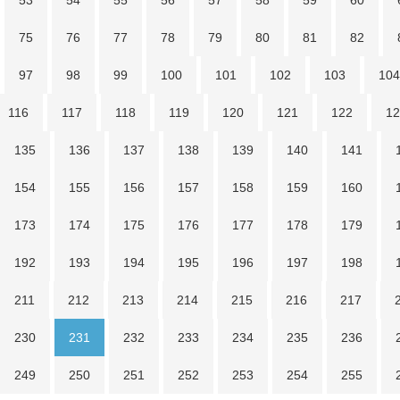
53
54
55
56
57
58
59
60
75
76
77
78
79
80
81
82
97
98
99
100
101
102
103
104
116
117
118
119
120
121
122
12
135
136
137
138
139
140
141
154
155
156
157
158
159
160
173
174
175
176
177
178
179
192
193
194
195
196
197
198
211
212
213
214
215
216
217
230
231
232
233
234
235
236
249
250
251
252
253
254
255