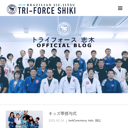
ABOUT
入会案内
タイムテーブル
BLOG
アクセス
English
キッズ帯授与式
2021.02.14
beltCeremony
,
kids
,
雑記